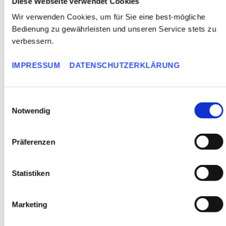
Diese Webseite verwendet Cookies
Offsetbedruckte Faltschachteln
Wir verwenden Cookies, um für Sie eine best-mögliche
mit Prägung – Spotlack – Touchlack –
Bedienung zu gewährleisten und unseren Service stets zu
verbessern.
Folienkaschierung Bodendisplays & Thekendisplays
IMPRESSUM
DATENSCHUTZERKLÄRUNG
Schuber & Manschetten Two-in-one-Verpackungen
E
Versandverpackungen
Notwendig
i
n
Versandtaschen
w
Präferenzen
Buchverpackungen
i
l
Wickelverpackungen
l
Statistiken
i
Quickbox
g
Marketing
u
Porto-optimierte Größen (Großbrief, Maxibrief, Päckchen)
n