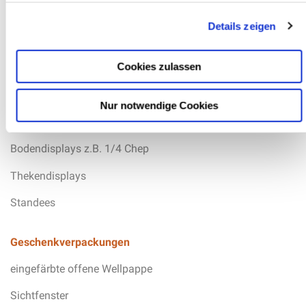
g
Details zeigen
s
Schlitzverpackungen ohne Werkzeugkosten
a
u
Cookies zulassen
s
w
Nur notwendige Cookies
a
Displays
h
l
Bodendisplays z.B. 1/4 Chep
Thekendisplays
Standees
Geschenkverpackungen
eingefärbte offene Wellpappe
Sichtfenster